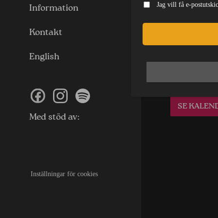
Likna
Jag vill få e-postutsk
Information
Colors 
Kontakt
Onsdag 12 
English
LÄS MER
SE KALEN
Med stöd av:
Inställningar för cookies
Inställningar för cookies