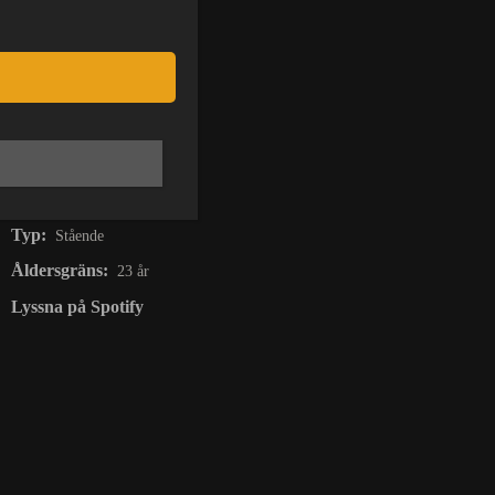
Datum:
26 jan
Pris:
Från 150 kr
Insläpp:
23:00
På Scen:
23:00
Stänger:
-
Typ:
Stående
Åldersgräns:
23 år
Lyssna på Spotify