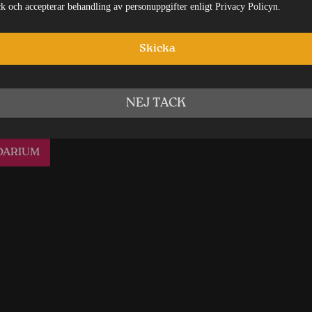
nde Evenemang
ick och accepterar behandling av personuppgifter enligt Privacy Policyn.
Green: Konshens (JA)
Skicka
augusti
NEJ TACK
DARIUM