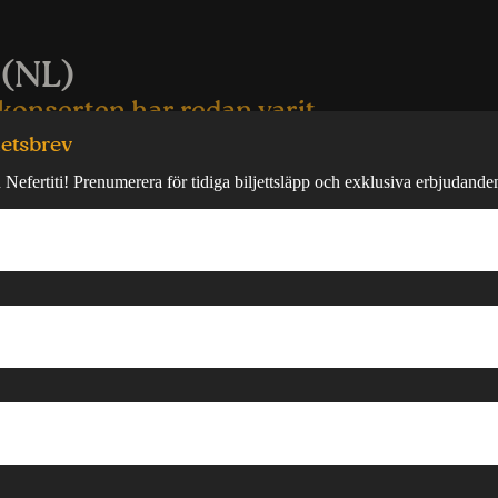
 (NL)
konserten har redan varit
hetsbrev
start payday weekend in January with a bang?!
 Nefertiti! Prenumerera för tidiga biljettsläpp och exklusiva erbjudande
e Kybba, the italian born producer who has take the workd
 currently one of the absolut hottest Dancehall and bassline
th over millions of streams on spotify, tiktok and instagram.
o innovate and create different sounds, Kybba is known for
 and his way of mixing production styles, collaborating with
tists from all over the world.
p, before and after juggling will take place by two of
vorite DJs, Br3w & Aron Buzas, that will give you the
f afrocaribbean music mixed with the best nightclub
s now!