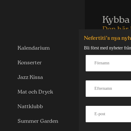
Skip
to
content
Kybba
Den här 
Nefertiti’s nya ny
Whos ready to 
Bli först med nyheter från
Kalendarium
Let us intruduc
by storm! He is
Konserter
DJ right now wi
Always trying t
his versatility
Jazz Kissa
many talented ar
To top things u
Mat och Dryck
Gothenburgs fa
absolute best o
bangers.
Nattklubb
Get your ticket
Summer Garden