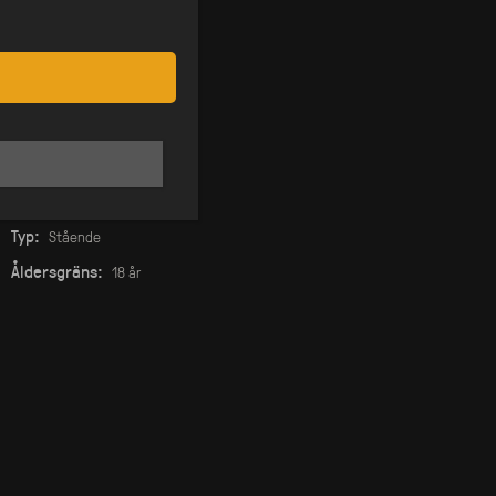
Datum:
14 jun
Pris:
från 150 kr
Insläpp:
22:00
På Scen:
22:00
Stänger:
04:00
Typ:
Stående
Åldersgräns:
18 år