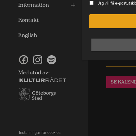
Jag vill få e-postutsk
Information
Likna
Kontakt
English
Colors 
Onsdag 12 
LÄS MER
Med stöd av:
SE KALEN
Inställningar för cookies
Inställningar för cookies