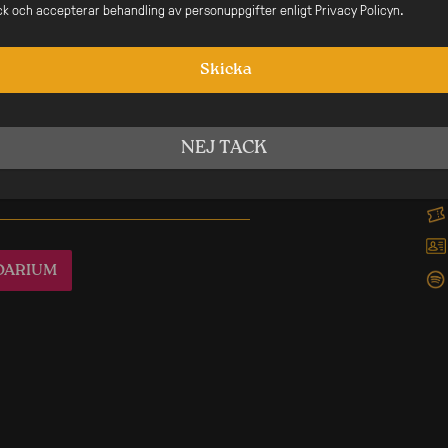
ick och accepterar behandling av personuppgifter enligt Privacy Policyn.
nde Evenemang
Skicka
Green: Konshens (JA)
NEJ TACK
augusti
DARIUM