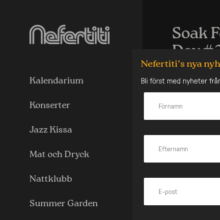
Skip
to
content
Soak F
Day #
Nefertiti’s nya ny
Den här 
Bli först med nyheter frå
Kalendarium
Göteborgs heta
avslutningshelg
Konserter
Under två daga
omsluter er me
Jazz Kissa
svettiga dansg
2025. Utöver d
Stockholm.
Mat och Dryck
Följ Soak Me p
information:
Nattklubb
Prepare to get
Summer Garden
Fredag 13 juni 
Lördag 14 juni 