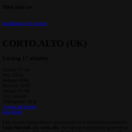
Med stöd av:
Inställningar för cookies
CORTO.ALTO (UK)
Lördag 17 oktober
Datum:
17 okt
Pris:
250 kr
Insläpp:
18:00
På Scen:
19:00
Stänger:
01:00
Typ:
Stående
Åldersgräns:
18 år
Lyssna på Spotify
Köp biljett
Den skotske kompositören, producenten och multiinstrumentalisten
Liam Shortall
, aka
corto.alto
, har haft ett exceptionellt genombrott