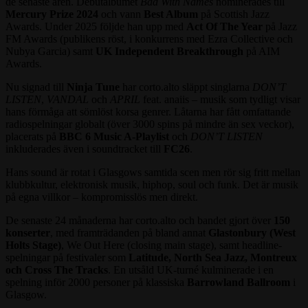
de senaste åren. Debutalbumet
Bad With Names
nominerades till
Mercury Prize 2024
och vann
Best Album
på Scottish Jazz
Awards. Under 2025 följde han upp med
Act Of The Year
på Jazz
FM Awards (publikens röst, i konkurrens med Ezra Collective och
Nubya Garcia) samt
UK Independent Breakthrough
på AIM
Awards.
Nu signad till
Ninja Tune
har corto.alto släppt singlarna
DON’T
LISTEN
,
VANDAL
och
APRIL
feat. anaiis – musik som tydligt visar
hans förmåga att sömlöst korsa genrer. Låtarna har fått omfattande
radiospelningar globalt (över 3000 spins på mindre än sex veckor),
placerats på
BBC 6 Music A-Playlist
och
DON’T LISTEN
inkluderades även i soundtracket till
FC26
.
Hans sound är rotat i Glasgows samtida scen men rör sig fritt mellan
klubbkultur, elektronisk musik, hiphop, soul och funk. Det är musik
på egna villkor – kompromisslös men direkt.
De senaste 24 månaderna har corto.alto och bandet gjort över
150
konserter
, med framträdanden på bland annat
Glastonbury (West
Holts Stage)
, We Out Here (closing main stage), samt headline-
spelningar på festivaler som
Latitude, North Sea Jazz, Montreux
och Cross The Tracks
. En utsåld UK-turné kulminerade i en
spelning inför 2000 personer på klassiska
Barrowland Ballroom
i
Glasgow.