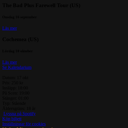
The Bad Plus Farewell Tour (US)
Onsdag 16 september
Läs mer
Cochemea (US)
Lördag 10 oktober
Läs mer
Se Kalendarium
Datum:
17 okt
Pris:
250 kr
Insläpp:
18:00
På Scen:
19:00
Stänger:
01:00
Typ:
Stående
Åldersgräns:
18 år
Lyssna på Spotify
Köp biljett
Inställningar för cookies