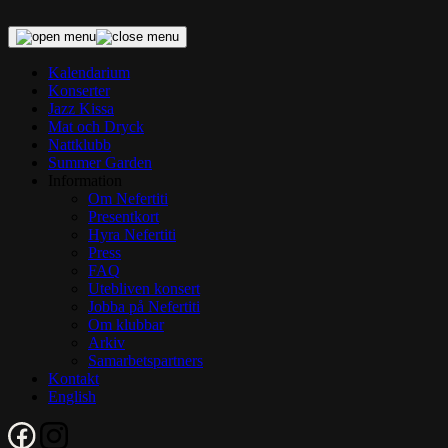
Skip
to
content
Kalendarium
Konserter
Jazz Kissa
Mat och Dryck
Nattklubb
Summer Garden
Information
Om Nefertiti
Presentkort
Hyra Nefertiti
Press
FAQ
Utebliven konsert
Jobba på Nefertiti
Om klubbar
Arkiv
Samarbetspartners
Kontakt
English