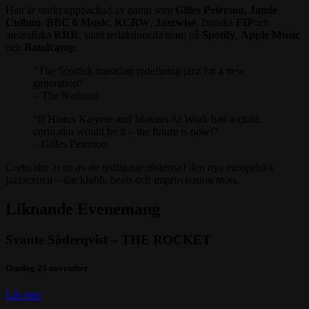
Han är starkt uppbackad av namn som
Gilles Peterson
,
Jamie
Cullum
,
BBC 6 Music
,
KCRW
,
Jazzwise
, franska
FIP
och
australiska
RRR
, samt redaktionella team på
Spotify
,
Apple Music
och
Bandcamp
.
“The Scottish musician redefining jazz for a new
generation”
– The National
“If Hiatus Kaiyote and Masters At Work had a child,
corto.alto would be it – the future is now!”
– Gilles Peterson
Corto.alto är en av de tydligaste rösterna i den nya europeiska
jazzscenen – där klubb, beats och improvisation möts.
Liknande Evenemang
Svante Söderqvist – THE ROCKET
Onsdag 25 november
Läs mer