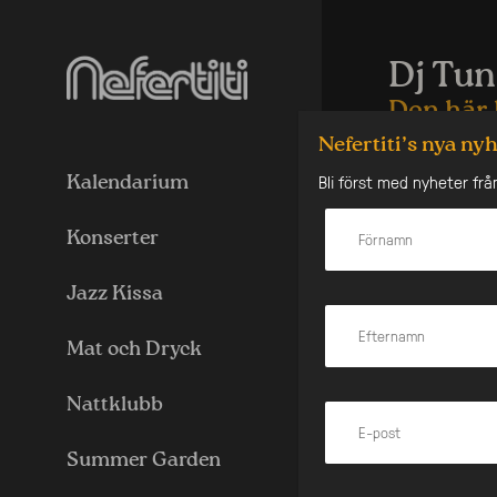
Skip
to
content
Dj Tun
Den här 
Nefertiti’s nya ny
THE BIGGEST A
Bli först med nyheter frå
Kalendarium
Torsdagen den 
Afrobeats-stjä
Konserter
West festivalen
Efter festivale
Jazz Kissa
internationell
DJ TUNEZ är in
Mat och Dryck
officiella DJ:n
DJ Tunez, vars
Nattklubb
inflytelserika
uppvuxen i Broo
ung ålder haft 
Summer Garden
dynamik i sitt 
passion och tal