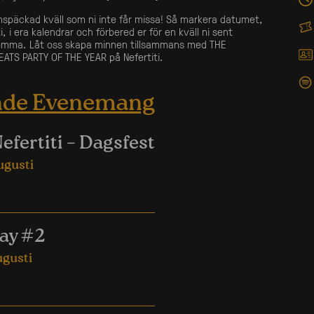
rnspäckad kväll som ni inte får missa! Så markera datumet,
, i era kalendrar och förbered er för en kväll ni sent
ömma. Låt oss skapa minnen tillsammans med THE
ATS PARTY OF THE YEAR på Nefertiti.
nde Evenemang
efertiti – Dagsfest
ugusti
y #2
ugusti