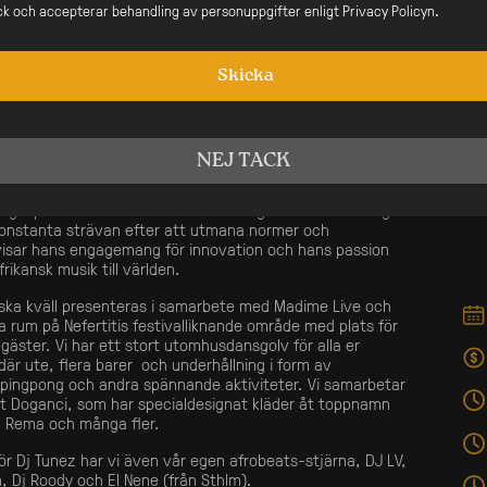
ick och accepterar behandling av personuppgifter enligt Privacy Policyn.
ett nigerianskt skivbolag grundat av den internationellt
n Wizkid. Som Wizkids officiella DJ har Tunez gjort sig ett
obala scenen och har turnerat över hela världen. Tunez
a hits som har fått stor uppmärksamhet både lokalt och
Skicka
. Hans mest kända spår inkluderar “Iskaba”, en
ed Wande Coal som fick stora framgångar världen över,
 Down” och “Pami”, två spår där han samarbetade med
NEJ TACK
ecenniums erfarenhet i branschen, fortsätter DJ Tunez
prägel på Afrobeats-scenen och driva genrens utveckling
onstanta strävan efter att utmana normer och
visar hans engagemang för innovation och hans passion
frikansk musik till världen.
ska kväll presenteras i samarbete med Madime Live och
 rum på Nefertitis festivalliknande område med plats för
gäster. Vi har ett stort utomhusdansgolv för alla er
är ute, flera barer
och underhållning i form av
pingpong och andra spännande aktiviteter. Vi samarbetar
 Doganci, som har specialdesignat kläder åt toppnamn
 Rema och många fler.
r Dj Tunez har vi även vår egen afrobeats-stjärna, DJ LV,
, Dj Roody och El Nene (från Sthlm).