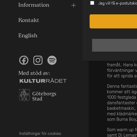
Jag vill få e-postutsk
Entertainment, 
Information
erkända artiste
namn på den gl
Kontakt
han gjort fler
internationellt
högenergilåt m
English
samt “Cool Me
Wizkid.
Med över ett d
att sätta sin 
framåt. Hans k
förväntningar 
Med stöd av:
för att sprida a
Denna fantasti
kommer att äga
1000 festglada 
dansfantaster d
basketmaskin, 
med klädmärket
som Burna Boy,
Som warm up fö
Inställningar för cookies
samt Dj Lemain