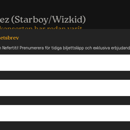
ez (Starboy/Wizkid)
konserten har redan varit
hetsbrev
FROBEATS PARTY OF THE YEAR
n Nefertiti! Prenumerera för tidiga biljettsläpp och exklusiva erbjudan
10e augusti får Göteborg besök av de internationella
rnorna Wizkid, Ayra Starr och Uncle Waffles på Way Out
.
n har vi förberett en oöverträffad natt med den
t erkända
DJ TUNEZ
(Wizkid/Starboy).
te bara en mästare bakom skivspelaren, han är också den
 för ingen mindre än
Wizkid
.
 riktiga namn är Michael Babatunde Adeyinka, är den mest
 och respekterade DJ:en i Afrobeats-genren. Född och
klyn, New York av Nigerianska föräldrar, har Tunez sedan
foten i båda världar och drar nytta av denna kulturella
arbete. Tunez intresse för musik väcktes tidigt, och hans
ang ledde till att han blev en del av Starboy