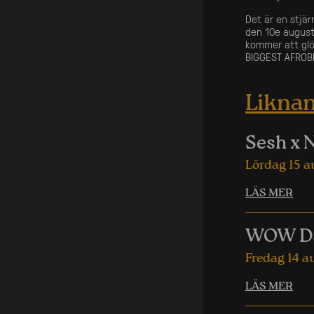
Det är en stjä
den 10e augusti
kommer att gl
BIGGEST AFROBE
Likna
Sesh x N
Lördag 15 a
LÄS MER
WOW Da
Fredag 14 a
LÄS MER