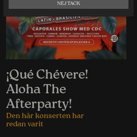
NEJ TACK
¡Qué Chévere!
Aloha The
Afterparty!
Den här konserten har
redan varit