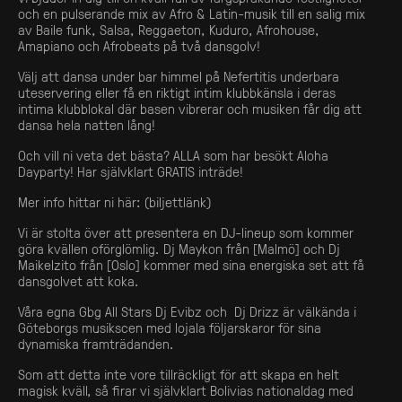
och en pulserande mix av Afro & Latin-musik till en salig mix
av Baile funk, Salsa, Reggaeton, Kuduro, Afrohouse,
Amapiano och Afrobeats på två dansgolv!
Välj att dansa under bar himmel på Nefertitis underbara
uteservering eller få en riktigt intim klubbkänsla i deras
intima klubblokal där basen vibrerar och musiken får dig att
dansa hela natten lång!
Och vill ni veta det bästa? ALLA som har besökt Aloha
Dayparty! Har självklart GRATIS inträde!
Mer info hittar ni här: (biljettlänk)
Vi är stolta över att presentera en DJ-lineup som kommer
göra kvällen oförglömlig. Dj Maykon från [Malmö] och Dj
Maikelzito från [Oslo] kommer med sina energiska set att få
dansgolvet att koka.
Våra egna Gbg All Stars Dj Evibz och Dj Drizz är välkända i
Göteborgs musikscen med lojala följarskaror för sina
dynamiska framträdanden.
Som att detta inte vore tillräckligt för att skapa en helt
magisk kväll, så firar vi självklart Bolivias nationaldag med