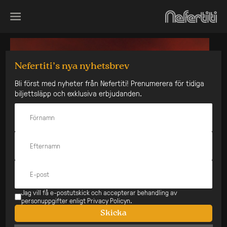
Skip
to
content
Nefertiti’s nya nyhetsbrev
Bli först med nyheter från Nefertiti! Prenumerera för tidiga
biljettsläpp och exklusiva erbjudanden.
Jag vill få e-postutskick och accepterar behandling av
personuppgifter enligt Privacy Policyn.
Skicka