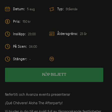
Datum:
Typ:
5 aug
Stående
Pris:
150 kr
Åldersgräns:
Insläpp:
23 år
23:00
På Scen:
04:00
Stänger:
-
KÖP BILJETT
Nefertiti och Avanza events presenterar
¡Qué Chévere! Aloha The Afterparty!
Vi bjuder in dig till en kväll full av färgsprakande festligheter