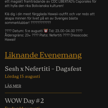
ett magiskt framträdande av CDC LIBERTAD’s Caporales för
att hylla den rika Bolivianska kulturen!
Klä dig i din mest färgglada Hawaii-outfit och var redo att
skapa minnen för livet på en av Sveriges bästa
sommarklubbar! ????????????
???? Datum: 5:e augusti
Tid: 23.00-04.00 ????
Åldersgräns: 23+ ???? Plats: Nefertiti ???? Dresscode:
Hawaii!
Liknande Evenemang
Sesh x Nefertiti – Dagsfest
Lördag 15 augusti
LÄS MER
WOW Day #2