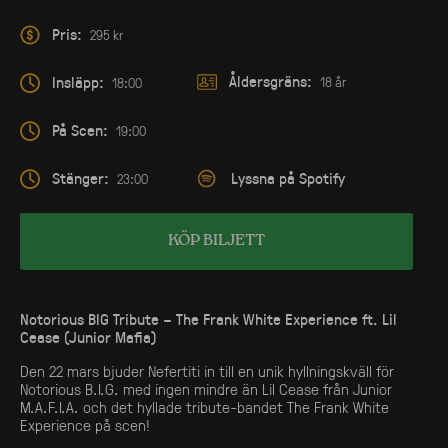
Pris:
295 kr
Åldersgräns:
Insläpp:
18 år
18:00
På Scen:
19:00
Stänger:
Lyssna på Spotify
23:00
KÖP BILJETT
Notorious BIG Tribute – The Frank White Experience ft. Lil
Cease (Junior Mafia)
Den 22 mars bjuder Nefertiti in till en unik hyllningskväll för
Notorious B.I.G. med ingen mindre än Lil Cease från Junior
M.A.F.I.A. och det hyllade tribute-bandet The Frank White
Experience på scen!