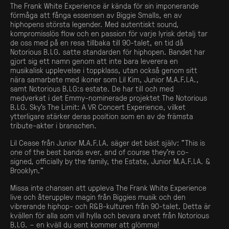
The Frank White Experience är kända för sin imponerande
förmåga att fånga essensen av Biggie Smalls, en av
hiphopens största legender. Med autentiskt sound,
kompromisslös flow och en passion för varje lyrisk detalj tar
de oss med på en resa tillbaka till 90-talet, en tid då
Notorious B.I.G. satte standarden för hiphopen. Bandet har
gjort sig ett namn genom att inte bara leverera en
musikalisk upplevelse i toppklass, utan också genom sitt
nära samarbete med ikoner som Lil Kim, Junior M.A.F.I.A.,
samt Notorious B.I.G:s estate. De har till och med
medverkat i det Emmy-nominerade projektet The Notorious
B.I.G. Sky’s The Limit: A VR Concert Experience, vilket
ytterligare stärker deras position som en av de främsta
tribute-akter i branschen.
Lil Cease från Junior M.A.F.I.A. säger det bäst själv: ”This is
one of the best bands ever, and of course they’re co-
signed, officially by the family, the Estate, Junior M.A.F.I.A. &
Brooklyn.”
Missa inte chansen att uppleva The Frank White Experience
live och återupplev magin från Biggies musik och den
vibrerande hiphop- och R&B-kulturen från 90-talet. Detta är
kvällen för alla som vill hylla och bevara arvet från Notorious
B.I.G. – en kväll du sent kommer att glömma!