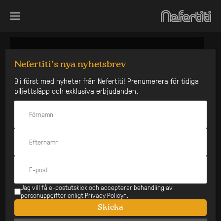
Skip
to
content
Nefertiti’s nya nyhetsbrev
Bli först med nyheter från Nefertiti! Prenumerera för tidiga
biljettsläpp och exklusiva erbjudanden.
Jag vill få e-postutskick och accepterar behandling av
personuppgifter enligt Privacy Policyn.
Skicka