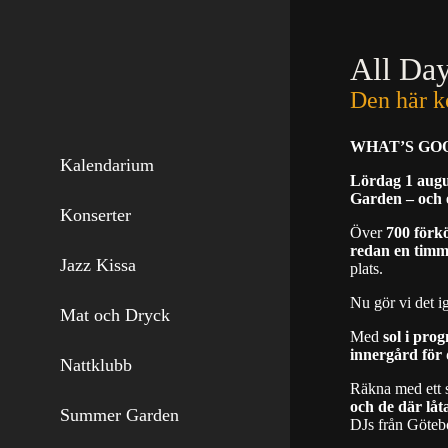
Skip
to
content
All Day
Den här k
WHAT’S GO
Kalendarium
Lördag 1 augu
Garden – och e
Konserter
Över
700 förkö
redan en timme
Jazz Kissa
plats.
Nu gör vi det i
Mat och Dryck
Med
sol i pro
innergård för 
Nattklubb
Räkna med ett 
och de där låt
Summer Garden
DJs från Götebor