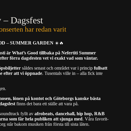
 – Dagsfest
onserten har redan varit
OD – SUMMER GARDEN
☀️🔥
sti är What’s Good tillbaka på Nefertiti Summer
fter förra dagsfesten vet vi exakt vad som väntar.
psbiljetter
såldes senast och området var i princip
fullsatt
 efter att vi öppnade
. Tusentals ville in – alla fick inte
gen.
gnosen, lönen på kontot och Göteborgs kanske bästa
dagsfest
finns det bara ett ställe att vara på.
soundtrack fyllt av
afrobeats, dancehall, hip hop, R&B
arna som får hela publiken att sjunga med
. Våra favorit-
g står bakom musiken från första till sista låten.