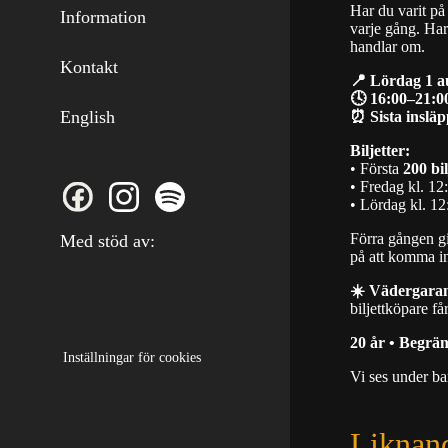
Har du varit på
Information
varje gång. Har 
handlar om.
Kontakt
📍 Lördag 1 a
🕓 16:00–21:0
English
⏰ Sista insläp
Biljetter:
• Första
200 bi
• Fredag kl. 12
• Lördag kl. 12
Förra gången gic
Med stöd av:
på att komma i
☀️ Vädergaran
biljettköpare få
20 år • Begrän
Inställningar för cookies
Vi ses under b
Liknan