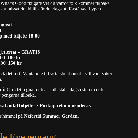
 What’s Good tidigare vet du varför folk kommer tillbaka
du missat det hittills är det dags att förstå vad hypen
ugusti
0
p med biljett: 18:00
ljetterna – GRATIS
:00:
100 kr
:00:
150 kr
k det fort. Vänta inte till sista stund om du vill vara säker
n.
ti:
Om det regnar och är kallt ställs dagsfesten in och
r pengarna tillbaka.
sat antal biljetter • Förköp rekommenderas
ar himmel på
Nefertiti Summer Garden
.
de Evenemang