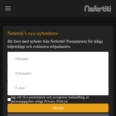
Skip
to
content
Avantgardet 5/11
Nefertiti’s nya nyhetsbrev
Bli först med nyheter från Nefertiti! Prenumerera för tidiga
Den här konserten har redan
biljettsläpp och exklusiva erbjudanden.
varit
Datum:
Typ:
5 nov
Pris:
265:- kr
Åldersgräns:
Insläpp:
år
Jag vill få e-postutskick och accepterar behandling av
På Scen:
personuppgifter enligt Privacy Policyn.
Skicka
Stänger:
-