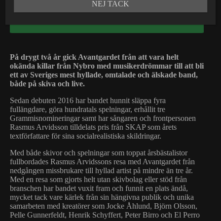
NEJ TACK
KÖP BILJETT
På drygt två år gick Avantgardet från att vara helt
okända killar från Nybro med musikerdrömmar till att bli
ett av Sveriges mest hyllade, omtalade och älskade band,
både på skiva och live.
Sedan debuten 2016 har bandet hunnit släppa fyra
fullängdare, göra hundratals spelningar, erhållit tre
Grammisnomineringar samt har sångaren och frontpersonen
Rasmus Arvidsson tilldelats pris från SKAP som årets
textförfattare för sina socialrealistiska skildringar.
Med både skivor och spelningar som toppat årsbästalistor
fullbordades Rasmus Arvidssons resa med Avantgardet från
nedgången missbrukare till hyllad artist på mindre än tre år.
Med en resa som gjorts helt utan skivbolag eller stöd från
branschen har bandet vuxit fram och funnit en plats ändå,
mycket tack vare kärlek från sin hängivna publik och unika
samarbeten med kreatörer som Jocke Åhlund, Björn Olsson,
Pelle Gunnerfeldt, Henrik Schyffert, Peter Birro och El Perro