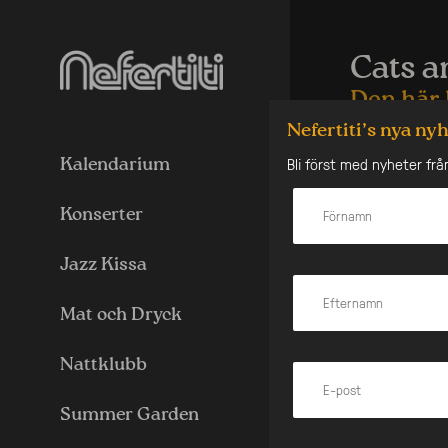
Skip
to
content
Cats a
Den här 
Nefertiti’s nya ny
Det vänsterfem
Bli först med nyheter frå
gjort sig känd
Kalendarium
gammeljazz, sin
Konserter
Denna kväll fi
Cats and Dinos
Jazz Kissa
musikstilen med
Deras fötter är
och deras musik
Mat och Dryck
av medlemmarna
slipats fram un
Nattklubb
På repertoaren
plakatpolitiska
dom rika” och 
Summer Garden
och en bluesta
arbetskritik oc