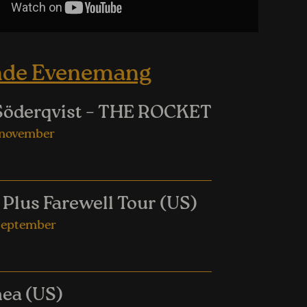
nde Evenemang
Söderqvist – THE ROCKET
 november
 Plus Farewell Tour (US)
september
ea (US)