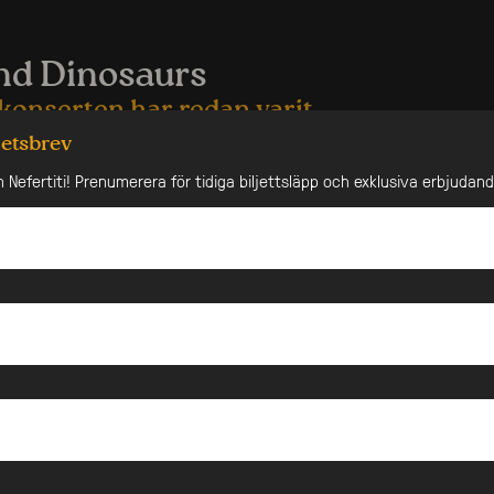
nd Dinosaurs
konserten har redan varit
hetsbrev
inistiska göteborgskollektivet Cats and Dinosaurs har
n Nefertiti! Prenumerera för tidiga biljettsläpp och exklusiva erbjudan
a som världens radikalaste swingband med sin proggiga
a samhällskritiska texter och sin smittande spelglädje.
rar de 10årsjubileum med fest och konsert på Nefertiti!
aurs blandar enligt egen utsago den objektivt bästa
 den objektivt bästa politikstilen. Resultat? Dansfest!
 stadigt planterade i swingtraditionens radikala bakvatten
aliska ledstjärna är alltid svänget och lekfullheten. Flera
 är själva lindy hop-dansare, och deras sound har
der oräkneliga timmar i svettiga danslokaler.
 har swingklassikerna konkurrerats ut av den egna
 sångskatten med låtar som “Jobba mindre!”, “Varning till
“Male Privilege”. Med en tonårspunkares nakna intensitet
nts sargade hjärta besjunger dom allt utom kärlek, från
h praktisk marxism till antirasism och feministisk teori. Få