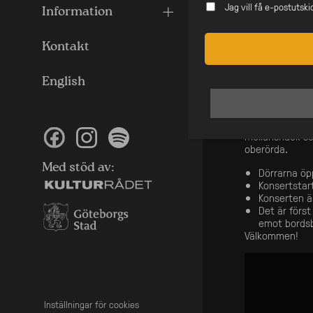
Jag vill få e-postutsk
kan som Cats a
Information
tillstånd och 
på demonstrati
Kontakt
Sedan valdagen
med sin unika l
English
över hundra ko
flesta halv-un
surrealistisk b
på Skansen. In
mellansnack so
oberörda.
Med stöd av:
Dörrarna öp
Konsertstar
Konserten ä
Det är först
emot bords
Välkommen!
Inställningar för cookies