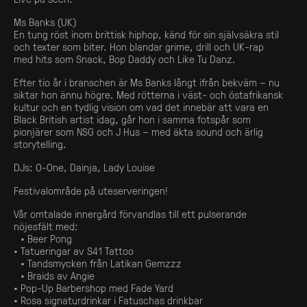
Ms Banks (UK)
En tung röst inom brittisk hiphop, känd för sin självsäkra stil
och texter som biter. Hon blandar grime, drill och UK-rap
med hits som Snack, Bop Daddy och Like Tu Danz.
Efter tio år i branschen är Ms Banks långt ifrån bekväm – nu
siktar hon ännu högre. Med rötterna i väst- och östafrikansk
kultur och en tydlig vision om vad det innebär att vara en
Black British artist idag, går hon i samma fotspår som
pionjärer som NSG och J Hus – med äkta sound och ärlig
storytelling.
DJs: O-One, Dainja, Lady Louise
Festivalområde på uteserveringen!
Vår omtalade innergård förvandlas till ett pulserande
nöjesfält med:
• Beer Pong
• Tatueringar av S41 Tattoo
• Tandsmycken från Latikan Gemzzz
• Braids av Angie
• Pop-Up Barbershop med Fade Yard
• Rosa signaturdrinkar i Fatuschas drinkbar