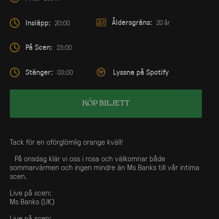
Åldersgräns:
Insläpp:
20 år
20:00
På Scen:
23:00
Stänger:
Lyssna på Spotify
03:00
KÖP BILJETT
Tack för en oförglömlig orange kväll!
På onsdag klär vi oss i rosa och välkomnar både
sommarvärmen och ingen mindre än Ms Banks till vår intima
scen.
Live på scen:
Ms Banks (UK)
Live på scen: