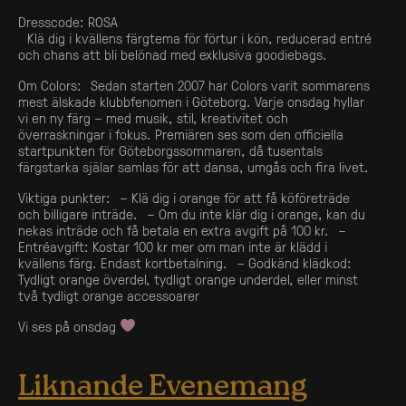
Dresscode: ROSA
Klä dig i kvällens färgtema för förtur i kön, reducerad entré
och chans att bli belönad med exklusiva goodiebags.
Om Colors: Sedan starten 2007 har Colors varit sommarens
mest älskade klubbfenomen i Göteborg. Varje onsdag hyllar
vi en ny färg – med musik, stil, kreativitet och
överraskningar i fokus. Premiären ses som den officiella
startpunkten för Göteborgssommaren, då tusentals
färgstarka själar samlas för att dansa, umgås och fira livet.
Viktiga punkter: – Klä dig i orange för att få köföreträde
och billigare inträde. – Om du inte klär dig i orange, kan du
nekas inträde och få betala en extra avgift på 100 kr. –
Entréavgift: Kostar 100 kr mer om man inte är klädd i
kvällens färg. Endast kortbetalning. – Godkänd klädkod:
Tydligt orange överdel, tydligt orange underdel, eller minst
två tydligt orange accessoarer
Vi ses på onsdag
Liknande Evenemang