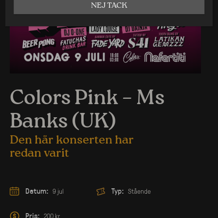
NEJ TACK
Colors Pink – Ms
Banks (UK)
Den här konserten har
redan varit
Datum:
Typ:
9 jul
Stående
Pris:
200 kr