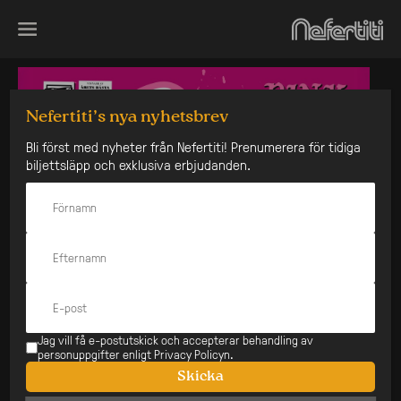
Skip
to
content
Nefertiti’s nya nyhetsbrev
Bli först med nyheter från Nefertiti! Prenumerera för tidiga
biljettsläpp och exklusiva erbjudanden.
Jag vill få e-postutskick och accepterar behandling av
personuppgifter enligt Privacy Policyn.
Skicka