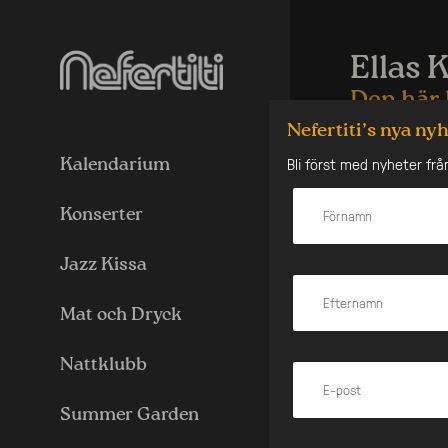
Skip
to
content
Ellas 
Den här 
Nefertiti’s nya ny
Nog är det mån
Bli först med nyheter frå
men om man får
Kalendarium
samma nyskapa
träffades 2016 
Konserter
Gyllene Skivan
Årets Vokaljaz
gånger.
Jazz Kissa
Nu är Ellas Kap
därmed nästa kl
Mat och Dryck
gränsöverskrid
jazzstandards.
starka arrange
Nattklubb
här står hela l
Med det här sl
Summer Garden
internationell 