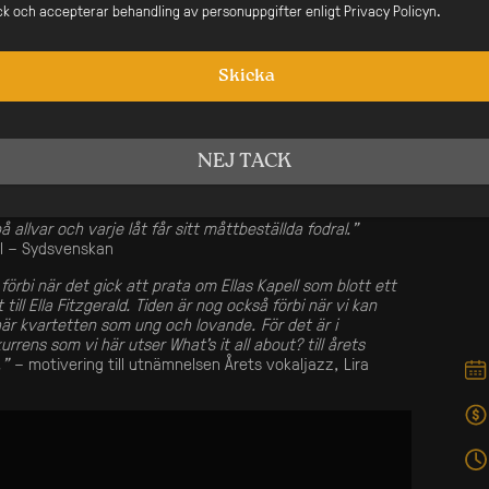
 än bara en inramning tar de kontroll över sitt uttryck och
ick och accepterar behandling av personuppgifter enligt Privacy Policyn.
om återigen känns både välbekant och helt nytt. Det är
lats, vågar ta risker och fångar lyssnaren.
r: Lovisa Jennervall – sång Manne Skafvenstedt – piano
Skicka
n – kontrabas Edvin Glänte – trummor
rje dag man hör ett så klassiskt material förvaltas så
och självklart.”
Johannes Cornell – DN
NEJ TACK
Märet Öhman – Sveriges Radio P2
å allvar och varje låt får sitt måttbeställda fodral.”
ll – Sydsvenskan
 förbi när det gick att prata om Ellas Kapell som blott ett
 till Ella Fitzgerald. Tiden är nog också förbi när vi kan
är kvartetten som ung och lovande. För det är i
rens som vi här utser What’s it all about? till årets
.”
– motivering till utnämnelsen Årets vokaljazz, Lira