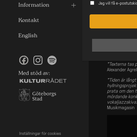
verktyg snarare
Jag vill få e-postutsk
Information
formar något s
musik som tar p
Kontakt
Ellas Kapell ä
August Eriksso
English
”Det är inte va
fräscht, osökt 
“Bäst just nu!”
”Texterna tas p
Alexander Agre
Med stöd av:
”Tiden är långt
hyllningsprojekt
prata om den h
mördande konkur
vokaljazzskiva
Musikmagasin
Inställningar för cookies