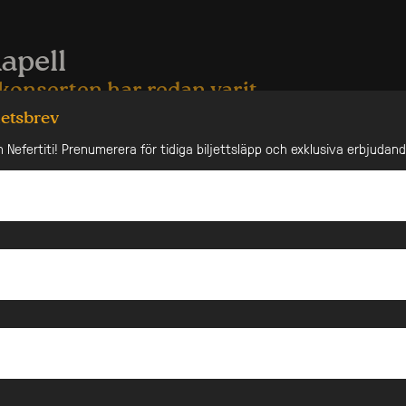
Kapell
konserten har redan varit
hetsbrev
ga som tolkat klassiska jazzkompositioner genom tiderna,
n Nefertiti! Prenumerera för tidiga biljettsläpp och exklusiva erbjudan
 tro recensenter och publik är det få som gör det på
nde sätt som Ellas Kapell. De fyra medlemmarna
och har sedan dess hunnit släppa tre skivor, vunnit
s läsaromröstning (JAZZ/Orkesterjournalen), utnämnts till
z av Lira Musikmagasin och streamats över fyra miljoner
ell aktuella med sitt fjärde album (februari 2026) och tar
iv i sin musikaliska resa – en modig och
ande fortsättning på deras hyllade tolkningar av
 Den nya skivan bygger vidare på bandets signum –
mang och innerlig närvaro – men med en tydlig breddning:
judbilden i fokus redan från den första tonen.
äppet öppnar Ellas Kapell dörrar mot en bredare,
publik. Genom att lyfta fram produktionen som ett kreativt