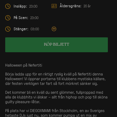
Åldersgräns:
Insläpp:
20 år
23:00
På Scen:
23:00
Stänger:
03:00
KÖP BILJETT
Halloween på Nefertiti
Börja ladda upp för en riktigt ryslig kväll på Nefertiti denna
Halloween! Vi öppnar portarna till klubbens mystiska källare,
där festen verkligen tar fart så fort mörkret sänker sig.
Det kommer bli en kväll du sent glömmer, fullproppad med
alla de klubbhits vi älskar – allt från hiphop och pop till sköna
guilty pleasure-låtar.
På plats har vi DIEGOXMAMI från Stockholm, en av Sveriges
hetaste DJs just nu, som kommer pumpa ut en mix av