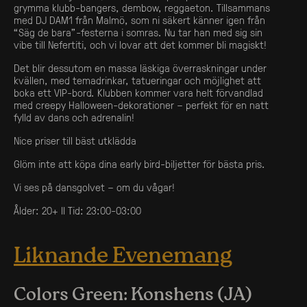
grymma klubb-bangers, dembow, reggaeton. Tillsammans
med DJ DAM1 från Malmö, som ni säkert känner igen från
“Säg de bara”-festerna i somras. Nu tar han med sig sin
vibe till Nefertiti, och vi lovar att det kommer bli magiskt!
Det blir dessutom en massa läskiga överraskningar under
kvällen, med temadrinkar, tatueringar och möjlighet att
boka ett VIP-bord. Klubben kommer vara helt förvandlad
med creepy Halloween-dekorationer – perfekt för en natt
fylld av dans och adrenalin!
Nice priser till bäst utklädda
Glöm inte att köpa dina early bird-biljetter för bästa pris.
Vi ses på dansgolvet – om du vågar!
Ålder: 20+ II Tid: 23:00-03:00
Liknande Evenemang
Colors Green: Konshens (JA)