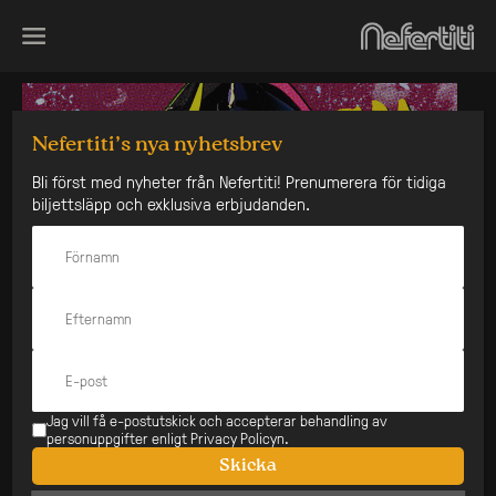
Skip
to
content
Nefertiti’s nya nyhetsbrev
Bli först med nyheter från Nefertiti! Prenumerera för tidiga
biljettsläpp och exklusiva erbjudanden.
Jag vill få e-postutskick och accepterar behandling av
personuppgifter enligt Privacy Policyn.
Skicka