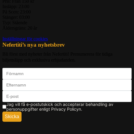
Pris:
Från 150 kr
Insläpp:
23:00
På Scen:
23:00
Stänger:
03:00
Typ:
Stående
Åldersgräns:
20 år
Inställningar för cookies
Nefertiti’s nya nyhetsbrev
Bli först med nyheter från Nefertiti! Prenumerera för tidiga
biljettsläpp och exklusiva erbjudanden.
Jag vill få e-postutskick och accepterar behandling av
personuppgifter enligt Privacy Policyn.
Skicka