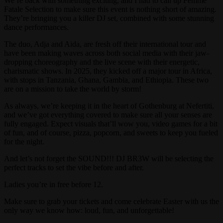
We’re back with something exciting, and I had to call up Femme
Fatale Selection to make sure this event is nothing short of amazing.
They’re bringing you a killer DJ set, combined with some stunning
dance performances.
The duo, Adja and Aida, are fresh off their international tour and
have been making waves across both social media with their jaw-
dropping choreography and the live scene with their energetic,
charismatic shows. In 2025, they kicked off a major tour in Africa,
with stops in Tanzania, Ghana, Gambia, and Ethiopia. These two
are on a mission to take the world by storm!
As always, we’re keeping it in the heart of Gothenburg at Nefertiti,
and we’ve got everything covered to make sure all your senses are
fully engaged. Expect visuals that’ll wow you, video games for a bit
of fun, and of course, pizza, popcorn, and sweets to keep you fueled
for the night.
And let’s not forget the SOUND!!! DJ BR3W will be selecting the
perfect tracks to set the vibe before and after.
Ladies you’re in free before 12.
Make sure to grab your tickets and come celebrate Easter with us the
only way we know how: loud, fun, and unforgettable!