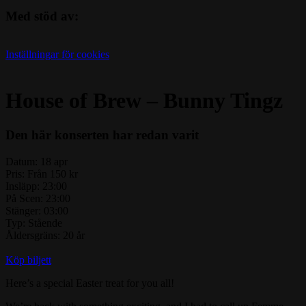
Med stöd av:
Inställningar för cookies
House of Brew – Bunny Tingz
Den här konserten har redan varit
Datum:
18 apr
Pris:
Från 150 kr
Insläpp:
23:00
På Scen:
23:00
Stänger:
03:00
Typ:
Stående
Åldersgräns:
20 år
Köp biljett
Here’s a special Easter treat for you all!