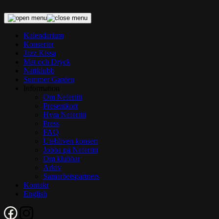
Skip
to
content
Kalendarium
Konserter
Jazz Kissa
Mat och Dryck
Nattklubb
Summer Garden
Information
Om Nefertiti
Presentkort
Hyra Nefertiti
Press
FAQ
Utebliven konsert
Jobba på Nefertiti
Om klubbar
Arkiv
Samarbetspartners
Kontakt
English