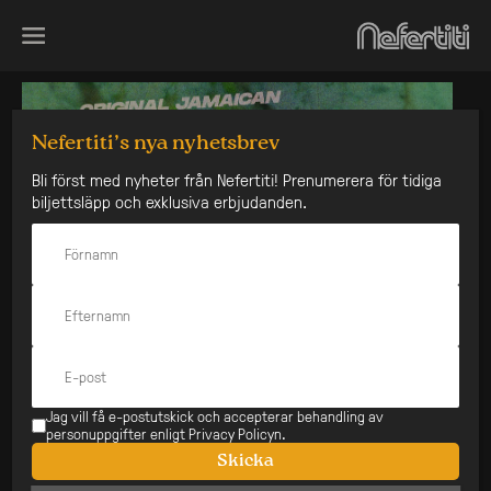
Skip
to
content
Nefertiti’s nya nyhetsbrev
Bli först med nyheter från Nefertiti! Prenumerera för tidiga
biljettsläpp och exklusiva erbjudanden.
Jag vill få e-postutskick och accepterar behandling av
personuppgifter enligt Privacy Policyn.
Skicka