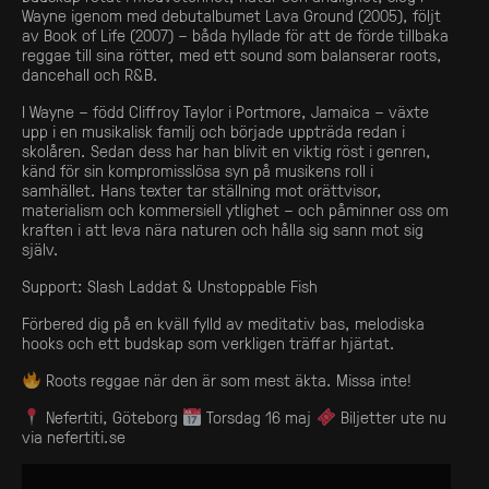
Wayne igenom med debutalbumet Lava Ground (2005), följt
av Book of Life (2007) – båda hyllade för att de förde tillbaka
reggae till sina rötter, med ett sound som balanserar roots,
dancehall och R&B.
I Wayne – född Cliffroy Taylor i Portmore, Jamaica – växte
upp i en musikalisk familj och började uppträda redan i
skolåren. Sedan dess har han blivit en viktig röst i genren,
känd för sin kompromisslösa syn på musikens roll i
samhället. Hans texter tar ställning mot orättvisor,
materialism och kommersiell ytlighet – och påminner oss om
kraften i att leva nära naturen och hålla sig sann mot sig
själv.
Support: Slash Laddat & Unstoppable Fish
Förbered dig på en kväll fylld av meditativ bas, melodiska
hooks och ett budskap som verkligen träffar hjärtat.
Roots reggae när den är som mest äkta. Missa inte!
Nefertiti, Göteborg
Torsdag 16 maj
Biljetter ute nu
via nefertiti.se