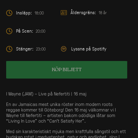
Åldersgräns:
Insläpp:
18 år
18:00
På Scen:
20:00
Stänger:
Lyssna på Spotify
23:00
KÖP BILJETT
I Wayne (JAM) – Live på Nefertiti | 16 maj
En av Jamaicas mest unika röster inom modern roots
reggae kommer till Göteborg! Den 16 maj välkomnar vi I
Wayne till Nefertiti – artisten bakom odödliga låtar som
“Living In Love” och “Can’t Satisfy Her”.
Med sin karakteristiskt mjuka men kraftfulla sångstil och ett
budskap rotat i medvetenhet, natur och andlighet, slog I