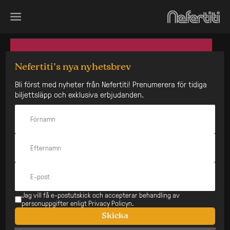
Skip
to
content
Nefertiti’s nya nyhetsbrev
Bli först med nyheter från Nefertiti! Prenumerera för tidiga
biljettsläpp och exklusiva erbjudanden.
Jag vill få e-postutskick och accepterar behandling av
personuppgifter enligt Privacy Policyn.
Skicka