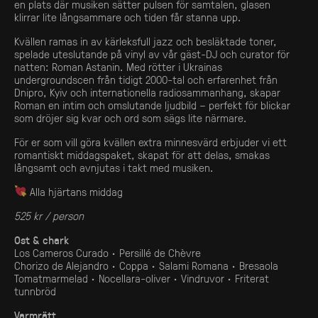
en plats där musiken sätter pulsen för samtalen, glasen
klirrar lite långsammare och tiden får stanna upp.
Kvällen ramas in av kärleksfull jazz och besläktade toner,
spelade uteslutande på vinyl av vår gäst-DJ och curator för
natten: Roman Astanin. Med rötter i Ukrainas
undergroundscen från tidigt 2000-tal och erfarenhet från
Dnipro, Kyiv och internationella radiosammanhang, skapar
Roman en intim och omslutande ljudbild – perfekt för blickar
som dröjer sig kvar och ord som sägs lite närmare.
För er som vill göra kvällen extra minnesvärd erbjuder vi ett
romantiskt middagspaket, skapat för att delas, smakas
långsamt och avnjutas i takt med musiken.
Alla hjärtans middag
525 kr / person
Ost & chark
Los Cameros Curado · Persillé de Chèvre
Chorizo de Alejandro · Coppa · Salami Romana · Bresaola
Tomatmarmelad · Nocellara-oliver · Vindruvor · Friterat
tunnbröd
Varmrätt