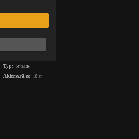
Datum:
13 maj
Pris:
kr
Insläpp:
22:00
På Scen:
22:00
Stänger:
01:00
Typ:
Sittande
Åldersgräns:
18 år