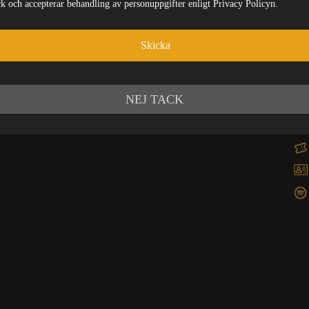
ick och accepterar behandling av personuppgifter enligt Privacy Policyn.
 form.
Skicka
de Evenemang
DARIUM
NEJ TACK