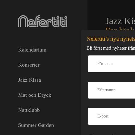
Skip
to
content
Jazz Ki
Den här k
Nefertiti’s nya nyhet
Johan
från
Bar
Bli först med nyheter från
Kalendarium
Berlings Saga
.
*Jazz Kissa
är 
Konserter
Ordet kissa bet
sammanhanget är
centrum.
Jazz Kissa
Det handlar in
Mat och Dryck
En jazz kissa ä
Skivorna spelas
noggrant kalibr
Nattklubb
får ta plats.
På
Jazz Kissa p
Summer Garden
gjort den till 
arv av över 200