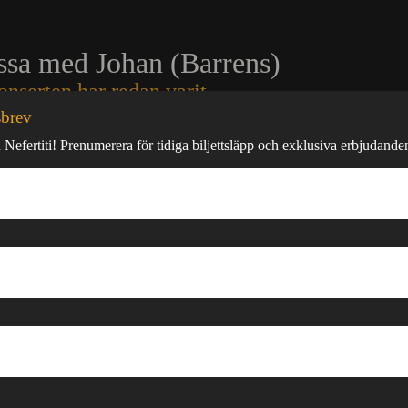
ssa med Johan (Barrens)
onserten har redan varit
sbrev
rens Trio
spelar före och efter konserten med
Gösta
 Nefertiti! Prenumerera för tidiga biljettsläpp och exklusiva erbjudande
ett japanskt koncept som uppstod i Tokyo under 1950-talet.
yder ungefär “tehus” eller “café”, men i det här
 det något helt annat: en plats där musiken står i absolut
te om bakgrundsmusik.
Det handlar om aktiv lyssning.
r en bar med fokus på vinyl och högkvalitativ ljudutrustning.
 från början till slut. Ljudet är varmt, dynamiskt och
erat. Samtalen dämpas när nålen träffar vinylen. Musiken
å Nefertiti
har vi tagit den traditionen till Göteborg och
vår egen. Här kombineras japansk lyssningskultur med vårt
 livekonserter per år. Det är en förlängning av scenen –