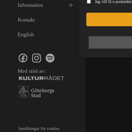
Jag vill få e-postutsk
fast i mer intim
Information
Kontakt
Liknan
English
SE KALEN
Inställningar för cookies
Med stöd av:
Inställningar för cookies