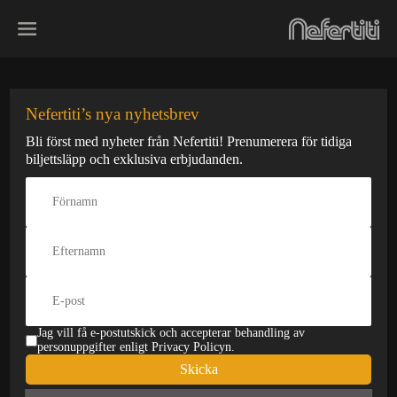
Skip
to
content
Jazz på svenska
Nefertiti’s nya nyhetsbrev
Bli först med nyheter från Nefertiti! Prenumerera för tidiga
Den här konserten har redan
biljettsläpp och exklusiva erbjudanden.
varit
Datum:
Typ:
12 apr
Stående
Pris:
Från 245 kr
Åldersgräns:
Insläpp:
18 år
18:00
Jag vill få e-postutskick och accepterar behandling av
På Scen:
19:00
personuppgifter enligt Privacy Policyn.
Skicka
Stänger:
Lyssna på Spotify
23:00