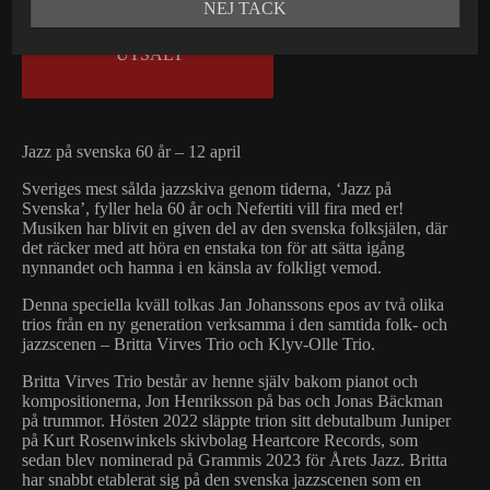
NEJ TACK
UTSÅLT
Jazz på svenska 60 år – 12 april
Sveriges mest sålda jazzskiva genom tiderna, ‘Jazz på
Svenska’, fyller hela 60 år och Nefertiti vill fira med er!
Musiken har blivit en given del av den svenska folksjälen, där
det räcker med att höra en enstaka ton för att sätta igång
nynnandet och hamna i en känsla av folkligt vemod.
Denna speciella kväll tolkas Jan Johanssons epos av två olika
trios från en ny generation verksamma i den samtida folk- och
jazzscenen – Britta Virves Trio och Klyv-Olle Trio.
Britta Virves Trio består av henne själv bakom pianot och
kompositionerna, Jon Henriksson på bas och Jonas Bäckman
på trummor. Hösten 2022 släppte trion sitt debutalbum Juniper
på Kurt Rosenwinkels skivbolag Heartcore Records, som
sedan blev nominerad på Grammis 2023 för Årets Jazz. Britta
har snabbt etablerat sig på den svenska jazzscenen som en