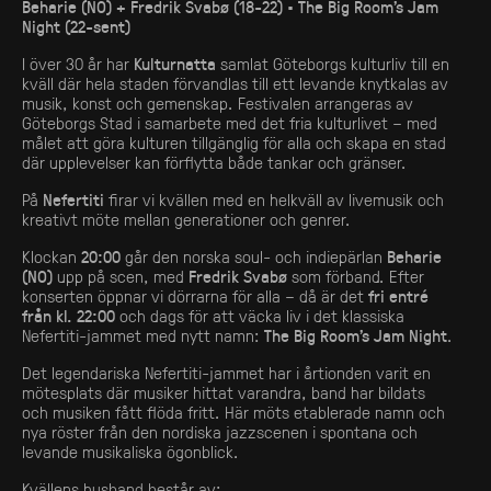
Beharie (NO) + Fredrik Svabø (18-22) • The Big Room’s Jam
Night (22-sent)
I över 30 år har
Kulturnatta
samlat Göteborgs kulturliv till en
kväll där hela staden förvandlas till ett levande knytkalas av
musik, konst och gemenskap. Festivalen arrangeras av
Göteborgs Stad i samarbete med det fria kulturlivet – med
målet att göra kulturen tillgänglig för alla och skapa en stad
där upplevelser kan förflytta både tankar och gränser.
På
Nefertiti
firar vi kvällen med en helkväll av livemusik och
kreativt möte mellan generationer och genrer.
Klockan
20:00
går den norska soul- och indiepärlan
Beharie
(NO)
upp på scen, med
Fredrik Svabø
som förband. Efter
konserten öppnar vi dörrarna för alla – då är det
fri entré
från kl. 22:00
och dags för att väcka liv i det klassiska
Nefertiti-jammet med nytt namn:
The Big Room’s Jam Night
.
Det legendariska Nefertiti-jammet har i årtionden varit en
mötesplats där musiker hittat varandra, band har bildats
och musiken fått flöda fritt. Här möts etablerade namn och
nya röster från den nordiska jazzscenen i spontana och
levande musikaliska ögonblick.
Kvällens husband består av: