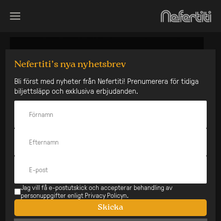
Skip
to
content
Nefertiti’s nya nyhetsbrev
Bli först med nyheter från Nefertiti! Prenumerera för tidiga
biljettsläpp och exklusiva erbjudanden.
Jag vill få e-postutskick och accepterar behandling av
personuppgifter enligt Privacy Policyn.
Skicka