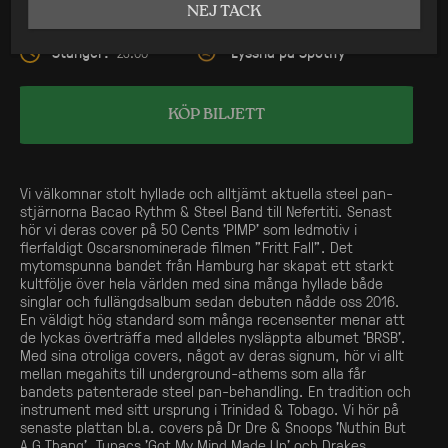
På Scen:
19:00
NEJ TACK
Stänger:
Lyssna på Spotify
23:00
KÖP BILJETT
Vi välkomnar stolt hyllade och alltjämt aktuella steel pan-
stjärnorna Bacao Rythm & Steel Band till Nefertiti. Senast
hör vi deras cover på 50 Cents ’PIMP’ som ledmotiv i
flerfaldigt Oscarsnominerade filmen ”Fritt Fall”. Det
mytomspunna bandet från Hamburg har skapat ett starkt
kultfölje över hela världen med sina många hyllade både
singlar och fullängdsalbum sedan debuten nådde oss 2016.
En väldigt hög standard som många recensenter menar att
de lyckas överträffa med alldeles nysläppta albumet ’BRSB’.
Med sina otroliga covers, något av deras signum, hör vi allt
mellan megahits till underground-athems som alla får
bandets patenterade steel pan-behandling. En tradition och
instrument med sitt ursprung i Trinidad & Tobago. Vi hör på
senaste plattan bl.a. covers på Dr Dre & Snoops ’Nuthin But
A G Thang’, Tupacs ’Got My Mind Made Up’ och Drakes