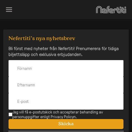
Skip
to
content
Bacao Rhythm &
Nefertiti’s nya nyhetsbrev
Bli först med nyheter från Nefertiti! Prenumerera för tidiga
Steel Band (DE)
biljettsläpp och exklusiva erbjudanden.
Den här konserten har
redan varit
Datum:
Typ:
7 dec
Stående
Pris:
320 kr
Jag vill få e-postutskick och accepterar behandling av
personuppgifter enligt Privacy Policyn.
Åldersgräns:
Insläpp:
18 år
18:00
Skicka