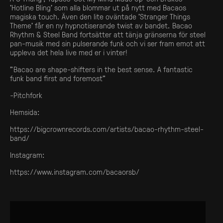
’Hotline Bling’ som alla blommar ut på nytt med Bacaos
magiska touch. Även den lite oväntade ’Stranger Things
Theme’ får en ny hypnotiserande twist av bandet. Bacao
Rhythm & Steel Band fortsätter att tänja gränserna för steel
pan-musik med sin pulserande funk och vi ser fram emot att
uppleva det hela live med er i vinter!
”Bacao are shape-shifters in the best sense. A fantastic
funk band first and foremost”
-Pitchfork
Hemsida:
https://bigcrownrecords.com/artists/bacao-rhythm-steel-
band/
Instagram:
https://www.instagram.com/bacaorsb/