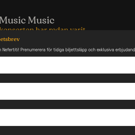
 Music Music
konserten har redan varit
hetsbrev
IC – releasefest och 20-årsjubileum
n Nefertiti! Prenumerera för tidiga biljettsläpp och exklusiva erbjudan
ICMUSICMUSIC, med Fabian Kallerdahl i spetsen, är en av
 klassiska och älskade jazzband. Nu är det 20 år sedan
de och det firar de med att blicka framåt och släppa sitt
 A Gigolo! Den här trion är ett energiknippe av spelglädje
enda konsert blir unik och de har under sin långa karriär
lik på klubbar och festivaler i Paris, London, New York,
ico City, Johannesburg, Shanghai, Tokyo, Bangkok med
r som bäst på hemmaplan, missa inte! Kvällen till ära har
ra musiker från den sprudlande jazzscenen i Taipei, Taiwan,
ft ett samarbete under flera år. En unik kväll med jazz i
 både trio och septett med stråkar och blås.
hl – piano
hl – kontrabas
d – trummor
sax, flöjt