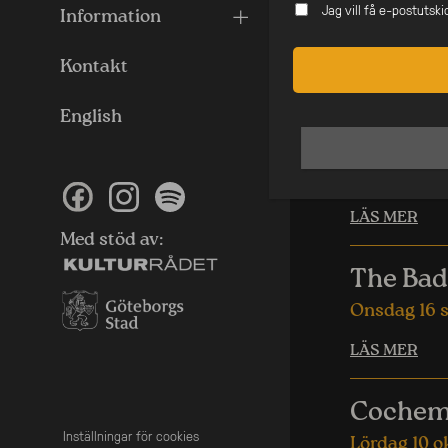
Shen Yu Su – s
Jag vill få e-postutsk
Information
Tichi Yeh – fiol
Jiro Yeh – cello
Kontakt
Likna
English
Svante 
Onsdag 25
LÄS MER
Med stöd av:
The Bad
Onsdag 16 
LÄS MER
Cochem
Inställningar för cookies
Lördag 10 o