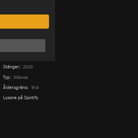
Datum:
28 nov
Pris:
195 kr
Insläpp:
18:00
På Scen:
19:00
Stänger:
23:00
Typ:
Stående
Åldersgräns:
18 år
Lyssna på Spotify