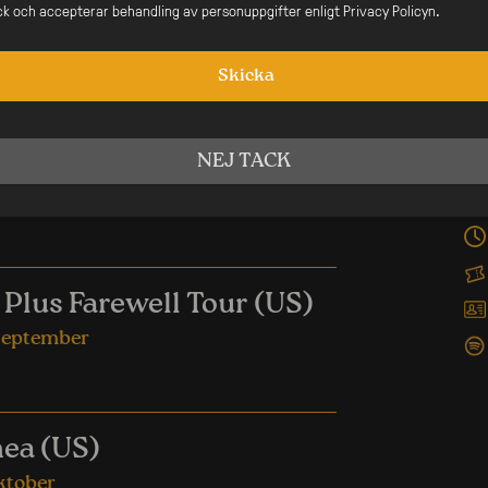
ax
ick och accepterar behandling av personuppgifter enligt Privacy Policyn.
Skicka
nde Evenemang
Söderqvist – THE ROCKET
NEJ TACK
 november
 Plus Farewell Tour (US)
september
ea (US)
ktober