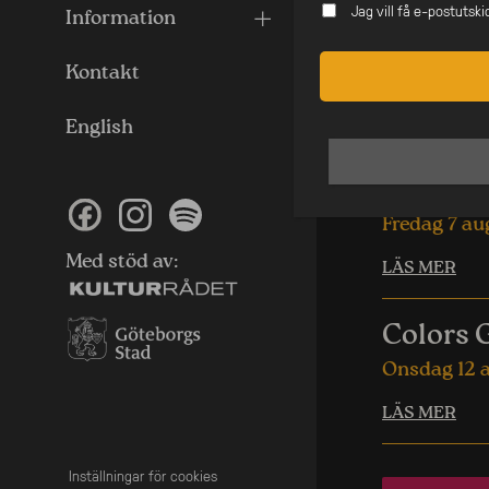
Jag vill få e-postutsk
biljetter i tid
Information
Kontakt
Likna
English
RNB Th
Fredag 7 au
Med stöd av:
LÄS MER
Colors 
Onsdag 12 
LÄS MER
Inställningar för cookies