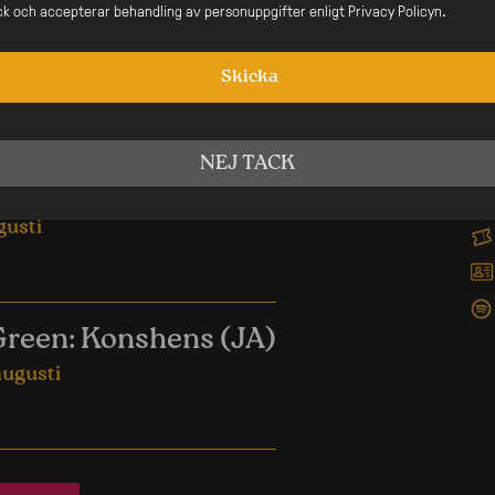
ick och accepterar behandling av personuppgifter enligt Privacy Policyn.
 för att inte missa detta unika evenemang på Nefertiti!
Skicka
nde Evenemang
NEJ TACK
erapy
gusti
Green: Konshens (JA)
augusti