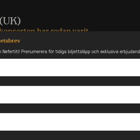
 (UK)
konserten har redan varit
hetsbrev
nt x Nefertiti presents: Not3s (UK), Valborg 30:e april
n Nefertiti! Prenumerera för tidiga biljettsläpp och exklusiva erbjudan
r en episk Valborgsnatt på Nefertiti! Den 30:e april bjuder
förglömlig konsert med rapparen Not3s (UK), i samarbete
r den fantastiska musikupplevelsen med Notes kommer vi
J Keanu från London som tillsammans med Br3w och DJ
musiken hela natten.
änd som Not3s, har utmanat oddsen i mer än ett halvt
 slog igenom som tonåring från norra Hackney, London,
stil av melodiös rap och charmig sång. På moderna
“Addison Lee”, “Aladdin” och “My Lover” blandade han
ent från sitt nigerianska arv med tungt basdrivna rytmer.
en unik Afroswing-genre som kom att definiera en era,
 miljoner streams och flera utmärkelser i bagaget.
vad ni ska göra på Valborg! Ta med dina vänner för en kväll
astisk musik, dans och en vibrerande atmosfär. Boka dina