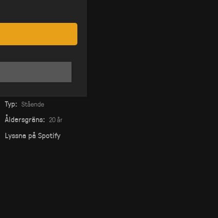
Datum:
30 apr
Pris:
Från 180 kr
Insläpp:
23:00
På Scen:
00:00
Stänger:
03:00
Typ:
Stående
Åldersgräns:
20 år
Lyssna på Spotify