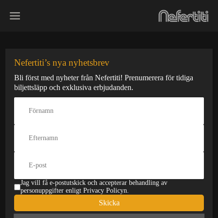
Skip
to
content
Open Stage
Nefertiti’s nya nyhetsbrev
Bli först med nyheter från Nefertiti! Prenumerera för tidiga
Den här konserten har redan
biljettsläpp och exklusiva erbjudanden.
varit
Datum:
Typ:
12 apr
Pris:
50 kr
Åldersgräns:
Insläpp:
18 år
18:00
På Scen:
22:00
Jag vill få e-postutskick och accepterar behandling av
personuppgifter enligt Privacy Policyn.
Stänger:
-
Skicka