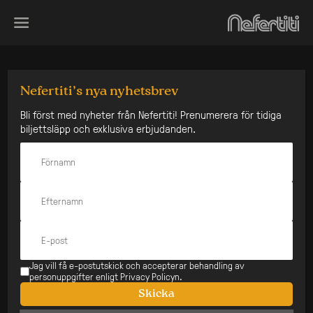
Skip
to
content
Quiz med Linus
Nefertiti’s nya nyhetsbrev
Den här konserten har
Bli först med nyheter från Nefertiti! Prenumerera för tidiga
biljettsläpp och exklusiva erbjudanden.
redan varit
Datum:
Typ:
13 maj
Stående
Pris:
1 kr
Åldersgräns:
Insläpp:
13 år
17:00
På Scen:
19:00
Jag vill få e-postutskick och accepterar behandling av
Stänger:
22:00
personuppgifter enligt Privacy Policyn.
Skicka
KÖP BILJETT