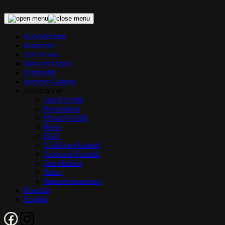
Skip
to
content
Kalendarium
Konserter
Jazz Kissa
Mat och Dryck
Nattklubb
Summer Garden
Information
Om Nefertiti
Presentkort
Hyra Nefertiti
Press
FAQ
Utebliven konsert
Jobba på Nefertiti
Om klubbar
Arkiv
Samarbetspartners
Kontakt
English