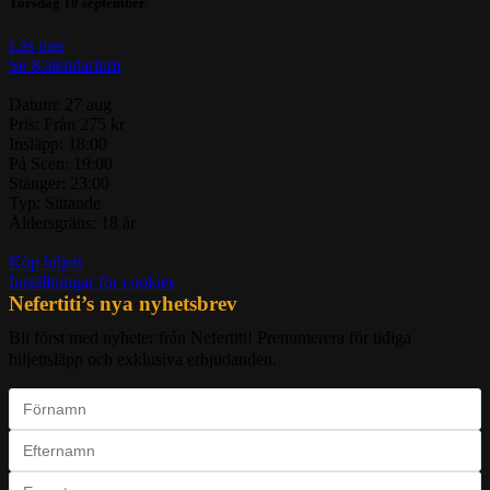
Torsdag 10 september
Läs mer
Se Kalendarium
Datum:
27 aug
Pris:
Från 275 kr
Insläpp:
18:00
På Scen:
19:00
Stänger:
23:00
Typ:
Sittande
Åldersgräns:
18 år
Köp biljett
Inställningar för cookies
Nefertiti’s nya nyhetsbrev
Bli först med nyheter från Nefertiti! Prenumerera för tidiga
biljettsläpp och exklusiva erbjudanden.