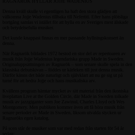
RAGNARÖK HYLLAR JOJJE WADENIUS
Denna kväll skulle vi egentligen ha haft den stora glädjen att
välkomna Jojje Wadenius tillbaka till Nefertiti. Efter hans plötsliga
bortgång samlas vi istället för att hylla en av Sveriges mest älskade
och betydelsefulla musiker.
Det kunde knappast finnas en mer passande hyllningskonsert än
denna.
När Ragnarök bildades 1972 bestod en stor del av repertoaren av
musik från Jojje Wadenius legendariska grupp Made in Sweden.
Originaluppsättningen av Ragnarök – som senare skulle spela in den
klassiska debutskivan – föddes ur kärleken till just denna musik.
Därför känns det både naturligt och självklart att nu ge sig ut på
turné för att hedra Jojje och hans musikaliska arv.
Kvällens program hämtar mycket av sitt material från den ikoniska
liveplattan Live at the Golden Circle, där Made in Sweden tolkade
musik av jazzgiganter som Joe Zawinul, Charles Lloyd och Wes
Montgomery. Men publiken kommer även att få höra musik från
senare perioder av Made in Sweden, liksom utvalda stycken ur
Ragnaröks egen katalog.
På scen står de musiker som var med redan från starten för 54 år
sedan: