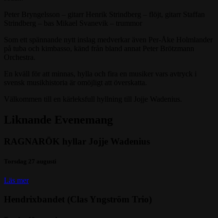
Peter Bryngelsson – gitarr Henrik Strindberg – flöjt, gitarr Staffan
Strindberg – bas Mikael Svanevik – trummor
Som ett spännande nytt inslag medverkar även Per-Åke Holmlander
på tuba och kimbasso, känd från bland annat Peter Brötzmann
Orchestra.
En kväll för att minnas, hylla och fira en musiker vars avtryck i
svensk musikhistoria är omöjligt att överskatta.
Välkommen till en kärleksfull hyllning till Jojje Wadenius.
Liknande Evenemang
RAGNARÖK hyllar Jojje Wadenius
Torsdag 27 augusti
Läs mer
Hendrixbandet (Clas Yngström Trio)