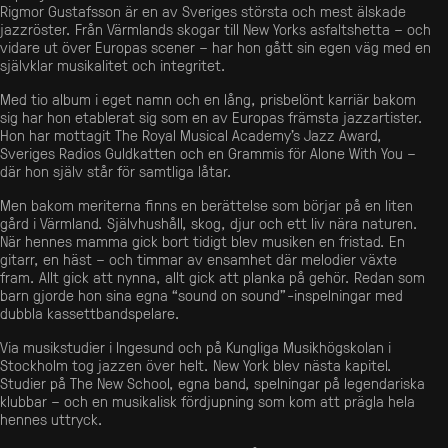
Rigmor Gustafsson är en av Sveriges största och mest älskade
jazzröster. Från Värmlands skogar till New Yorks asfaltshetta – och
vidare ut över Europas scener – har hon gått sin egen väg med en
självklar musikalitet och integritet.
Med tio album i eget namn och en lång, prisbelönt karriär bakom
sig har hon etablerat sig som en av Europas främsta jazzartister.
Hon har mottagit The Royal Musical Academy’s Jazz Award,
Sveriges Radios Guldkatten och en Grammis för Alone With You –
där hon själv står för samtliga låtar.
Men bakom meriterna finns en berättelse som börjar på en liten
gård i Värmland. Självhushåll, skog, djur och ett liv nära naturen.
När hennes mamma gick bort tidigt blev musiken en fristad. En
gitarr, en häst – och timmar av ensamhet där melodier växte
fram. Allt gick att nynna, allt gick att planka på gehör. Redan som
barn gjorde hon sina egna “sound on sound”-inspelningar med
dubbla kassettbandspelare.
Via musikstudier i Ingesund och på Kungliga Musikhögskolan i
Stockholm tog jazzen över helt. New York blev nästa kapitel.
Studier på The New School, egna band, spelningar på legendariska
klubbar – och en musikalisk fördjupning som kom att prägla hela
hennes uttryck.