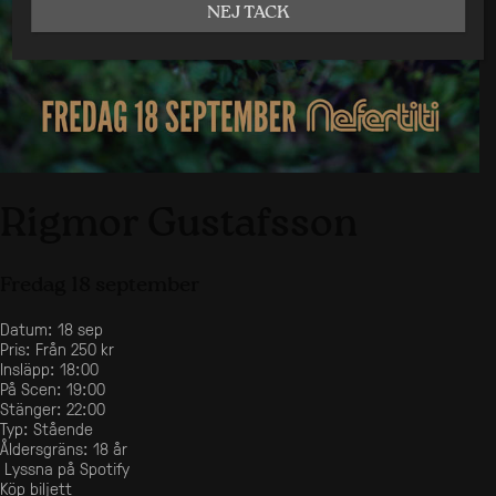
NEJ TACK
Rigmor Gustafsson
Fredag 18 september
Datum:
18 sep
Pris:
Från 250 kr
Insläpp:
18:00
På Scen:
19:00
Stänger:
22:00
Typ:
Stående
Åldersgräns:
18 år
Lyssna på Spotify
Köp biljett