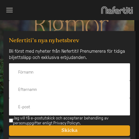
Skip
to
content
Nefertiti’s nya nyhetsbrev
Bli först med nyheter från Nefertiti! Prenumerera för tidiga
biljettsläpp och exklusiva erbjudanden.
Jag vill få e-postutskick och accepterar behandling av
personuppgifter enligt Privacy Policyn.
Skicka