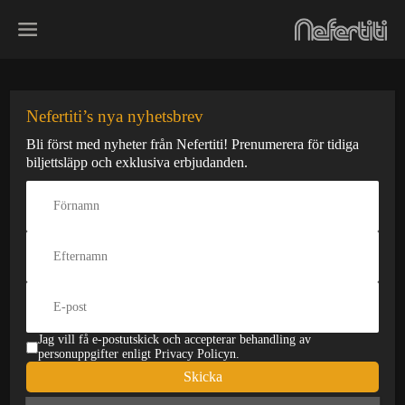
Skip
to
content
RNB Therapy –
Nefertiti’s nya nyhetsbrev
Bli först med nyheter från Nefertiti! Prenumerera för tidiga
Sexy Tunes
biljettsläpp och exklusiva erbjudanden.
Den här konserten har redan
varit
Datum:
Typ:
28 mar
Stående
Pris:
Från 150 kr
Jag vill få e-postutskick och accepterar behandling av
Åldersgräns:
Insläpp:
23 år
23:00
personuppgifter enligt Privacy Policyn.
Skicka
På Scen:
23:00