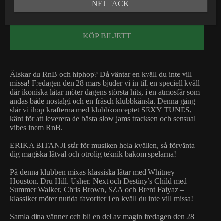
NEJ TACK
Stänger:
03:00
KÖP BILJETT
Älskar du RnB och hiphop? Då väntar en kväll du inte vill
missa! Fredagen den 28 mars bjuder vi in till en speciell kväll
där ikoniska låtar möter dagens största hits, i en atmosfär som
andas både nostalgi och en fräsch klubbkänsla. Denna gång
slår vi ihop krafterna med klubbkonceptet SEXY TUNES,
känt för att leverera de bästa slow jams tracksen och sensual
vibes inom RnB.
ERIKA BITANJI står för musiken hela kvällen, så förvänta
dig magiska låtval och otrolig teknik bakom spelarna!
På denna klubben mixas klassiska låtar med Whitney
Houston, Dru Hill, Usher, Next och Destiny’s Child med
Summer Walker, Chris Brown, SZA och Brent Faiyaz –
klassiker möter nutida favoriter i en kväll du inte vill missa!
Samla dina vänner och bli en del av magin fredagen den 28