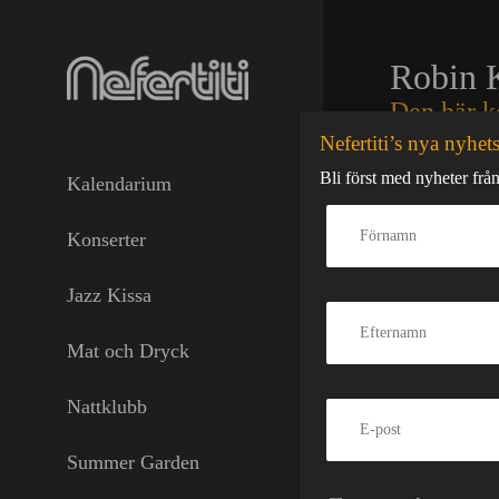
Skip
to
content
Robin 
Den här k
Nefertiti’s nya nyhet
Exclusiv dagsfe
Bli först med nyheter från
Kalendarium
Göteborg.
Bara 3 månader 
Konserter
tillbaka i Göte
och ännu ett slu
Jazz Kissa
Åldersgräns: 2
väskor eller t-
dresscode blir m
Mat och Dryck
För frågor ang
Nattklubb
Liknan
Summer Garden