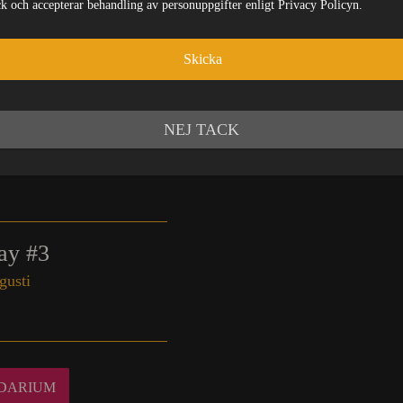
ick och accepterar behandling av personuppgifter enligt Privacy Policyn.
fertiti – Dagsfest
gusti
Skicka
NEJ TACK
y #2
gusti
y #3
gusti
DARIUM