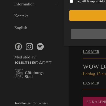
Jag vill få e-postutsk
Sesh x Ne
Information
Lördag 15 au
Kontakt
LÄS MER
English
WOW Da
Fredag 14 au
LÄS MER
Med stöd av:
WOW Da
Lördag 15 au
LÄS MER
SE KALEN
Inställningar för cookies