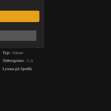
Datum:
12 jul
Pris:
Från 195 kr
Insläpp:
15:00
På Scen:
15:00
Stänger:
22:00
Typ:
Stående
Åldersgräns:
21 år
Lyssna på Spotify