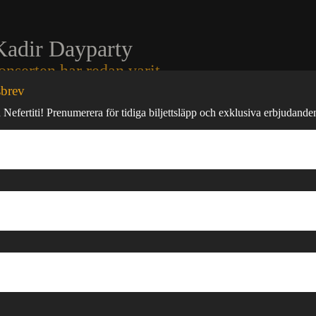
Kadir Dayparty
onserten har redan varit
sbrev
st med DJ-set av Robin Kadir på Nefertitis uteservering i
 Nefertiti! Prenumerera för tidiga biljettsläpp och exklusiva erbjudande
efter spelningen för ett utsålt Trädgårn så är Robin Kadir är
borg för sin enda spelning i sommar. Det väntas drömväder
tsålt event så vänta inte med att införskaffa biljetter.
1+ Dresscode: Summervibe. Inga huvudbonader, axelrems-
shirts med tryck. OBS! Vid berusning eller ej respekterad
an nekad entré trots biljett.
ående bordsbokning: contact@robinkadir.com
de Evenemang