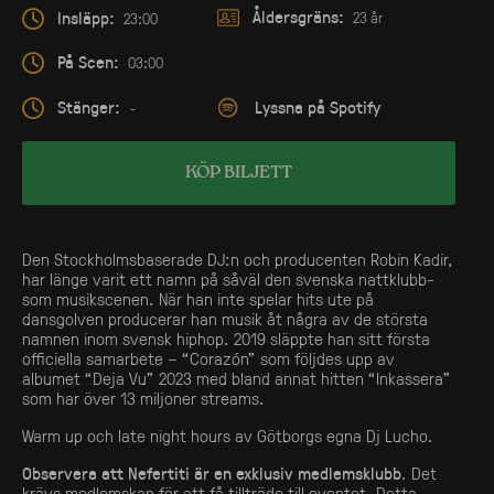
Åldersgräns:
Insläpp:
23 år
23:00
På Scen:
03:00
Stänger:
Lyssna på Spotify
-
KÖP BILJETT
Den Stockholmsbaserade DJ:n och producenten Robin Kadir,
har länge varit ett namn på såväl den svenska nattklubb-
som musikscenen. När han inte spelar hits ute på
dansgolven producerar han musik åt några av de största
namnen inom svensk hiphop. 2019 släppte han sitt första
officiella samarbete – “Corazón” som följdes upp av
albumet “Deja Vu” 2023 med bland annat hitten “Inkassera”
som har över 13 miljoner streams.
Warm up och late night hours av Götborgs egna Dj Lucho.
Observera att Nefertiti är en exklusiv medlemsklubb
. Det
krävs medlemskap för att få tillträde till eventet. Detta