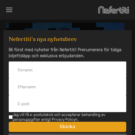
Skip
to
content
Nefertiti’s nya nyhetsbrev
Bli först med nyheter från Nefertiti! Prenumerera för tidiga
biljettsläpp och exklusiva erbjudanden.
Jag vill få e-postutskick och accepterar behandling av
personuppgifter enligt Privacy Policyn.
Skicka