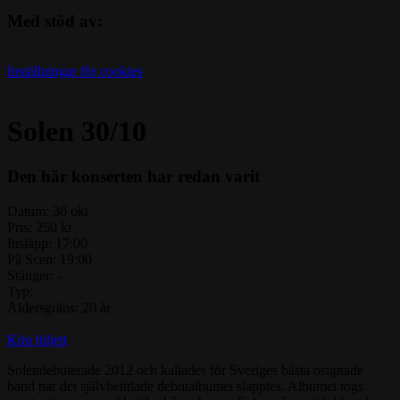
Med stöd av:
Inställningar för cookies
Solen 30/10
Den här konserten har redan varit
Datum:
30 okt
Pris:
250 kr
Insläpp:
17:00
På Scen:
19:00
Stänger:
-
Typ:
Åldersgräns:
20 år
Köp biljett
Solendebuterade 2012 och kallades för Sveriges bästa osignade
band när det självbetitlade debutalbumet släpptes. Albumet togs