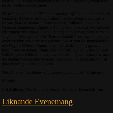
emot väl av en enad kritikerkår och satte Solen på en självklar plats
på den svenska indiescenen.
2014 släpptes albumet ”Till dom som bryr sig” som nominerades till
Grammis, P3-Guldoch Manifestgalan. Efter det har hyllningarna
fortsatt. Senaste albumet ”Känslor säljer / Miljonär”, även det
Grammis-nominerat, släpptes 2017 och sedan dess har det varit mer
eller mindre tyst från bandet.2021 började med livstecken i form av
singlarna ”Mitt nya liv” och ”Fjärran stränder” som snabbt blev nya
favoriter, både hos lyssnarna och hos medier som Musikguiden i P3
och Dagens Nyheter. Popmani menade att det var ”tryggt och
bekant som en gammal förälskelse när Solen ger ett livstecken”och
Kult Magasin fyllde i att ”visst var det nästan fyra år sedan sist, men
det hindrar tydligen inte Sveriges deppigaste indiepopband från att
göra en helt genialisk comeback.
”Den15:e oktober släpps kommande studioalbumet ”Totalmusik”.
Solenär:
Erik Hillborg, Nils Dahlqvist, Gustav Karlsson, Johan Kilström
Liknande Evenemang