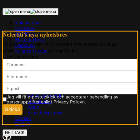
Skip
to
content
Kalendarium
Konserter
Nefertiti’s nya nyhetsbrev
Jazz Kissa
Mat och Dryck
Bli först med nyheter från Nefertiti! Prenumerera för tidiga
Nattklubb
biljettsläpp och exklusiva erbjudanden.
Summer Garden
Information
Om Nefertiti
Presentkort
Hyra Nefertiti
Press
FAQ
Utebliven konsert
Jobba på Nefertiti
Jag vill få e-postutskick och accepterar behandling av
Om klubbar
personuppgifter enligt Privacy Policyn.
Arkiv
Skicka
Samarbetspartners
Kontakt
English
NEJ TACK