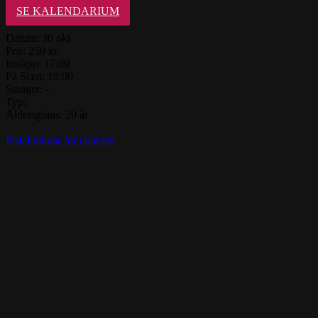
SE KALENDARIUM
Datum:
30 okt
Pris:
250 kr
Insläpp:
17:00
På Scen:
19:00
Stänger:
-
Typ:
Åldersgräns:
20 år
Inställningar för cookies