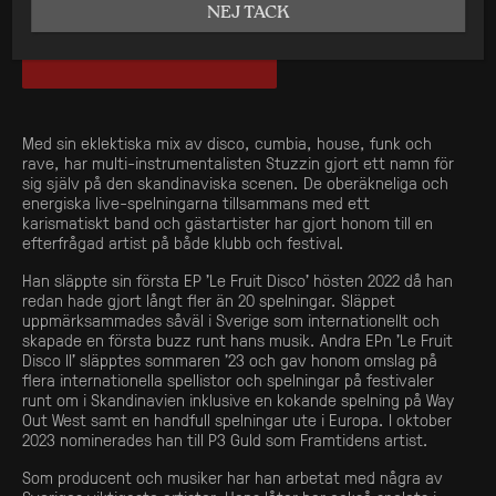
NEJ TACK
UTSÅLT
Med sin eklektiska mix av disco, cumbia, house, funk och
rave, har multi-instrumentalisten Stuzzin gjort ett namn för
sig själv på den skandinaviska scenen. De oberäkneliga och
energiska live-spelningarna tillsammans med ett
karismatiskt band och gästartister har gjort honom till en
efterfrågad artist på både klubb och festival.
Han släppte sin första EP ’Le Fruit Disco’ hösten 2022 då han
redan hade gjort långt fler än 20 spelningar. Släppet
uppmärksammades såväl i Sverige som internationellt och
skapade en första buzz runt hans musik. Andra EPn ’Le Fruit
Disco II’ släpptes sommaren ’23 och gav honom omslag på
flera internationella spellistor och spelningar på festivaler
runt om i Skandinavien inklusive en kokande spelning på Way
Out West samt en handfull spelningar ute i Europa. I oktober
2023 nominerades han till P3 Guld som Framtidens artist.
Som producent och musiker har han arbetat med några av