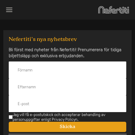
Skip
to
content
Stuzzi
Nefertiti’s nya nyhetsbrev
Den här konserten har
Bli först med nyheter från Nefertiti! Prenumerera för tidiga
biljettsläpp och exklusiva erbjudanden.
redan varit
Datum:
Typ:
10 feb
Stående
Pris:
Från 195 kr
Åldersgräns:
Insläpp:
20 år
18:00
På Scen:
19:00
Jag vill få e-postutskick och accepterar behandling av
personuppgifter enligt Privacy Policyn.
Stänger:
Lyssna på Spotify
-
Skicka