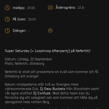
Åldersgräns:
Insläpp:
23 år
23:00
På Scen:
23:00
Stänger:
-
Super Saturday (+ Looptroop Afterparty) på Nefertiti!
Datum: Lördag, 22 September
Plats: Nefertiti, Göteborg
Nefertiti är stolt att presentera en kväll som kommer att få
Göteborg att svänga!
Bakom vinylspelarna står två av Sveriges mest
välrenommerade DJs.
Dj Easy Buckets
från Stockholm samt
vår egna stolthet
Dj Confuze
. Med detta team kan du
förvänta dig ett oslagbart set som kommer att hålla dig på
dansgolvet hela natten lång.