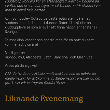
Looptroop Rockers kör en efterlängtad liveshow tidigare på
kvällen och ni som har biljetter till konserten får stanna kvar
med fri entré hela natten.
Kom och upplev Göteborgs bästa ljudsystem på en av
stadens mest intima nattklubbar. Nefertiti erbjuder en
klubbupplevelse som är svår att finna någon annanstans i
Sverige.
Ta med dina vänner och gör dig redo för en natt du sent
kommer att glömma!
Musikgenrer:
Hiphop, RnB, Afrobeats, Latin, Dancehall och Mash Ups
Vi ses på dansgolvet!
OBS! Detta är en exklusiv medlemsklubb och du måste ha
medlemskort för att komma in. Medlemskort ansöker du om
gratis via vår instagram @nefertiti.se
Liknande Evenemang