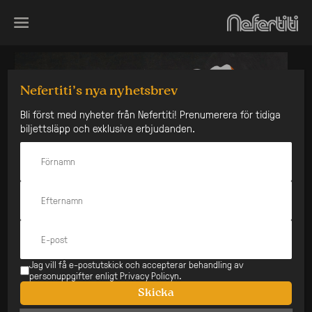
Skip
to
content
Nefertiti’s nya nyhetsbrev
Bli först med nyheter från Nefertiti! Prenumerera för tidiga
biljettsläpp och exklusiva erbjudanden.
Jag vill få e-postutskick och accepterar behandling av
personuppgifter enligt Privacy Policyn.
Skicka