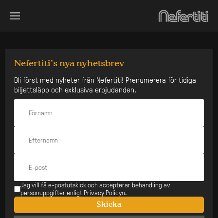
Skip
to
content
What’s Good
Nefertiti’s nya nyhetsbrev
Den här konserten har
Bli först med nyheter från Nefertiti! Prenumerera för tidiga
biljettsläpp och exklusiva erbjudanden.
redan varit
Datum:
Typ:
30 jun
Stående
Pris:
200 kr
Åldersgräns:
Insläpp:
23 år
23:00
På Scen:
23:00
Jag vill få e-postutskick och accepterar behandling av
personuppgifter enligt Privacy Policyn.
Stänger:
Lyssna på Spotify
-
Skicka