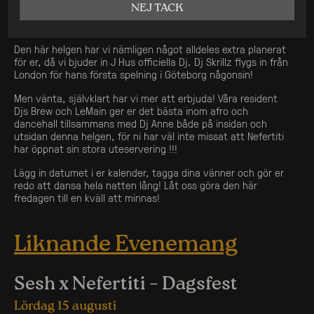
NEJ TACK
Fredagen är runt hörnet och vi räknar ned sekunderna!
Den här helgen har vi nämligen något alldeles extra planerat
för er, då vi bjuder in J Hus officiella Dj. Dj Skrillz flygs in från
London för hans första spelning i Göteborg någonsin!
Men vänta, självklart har vi mer att erbjuda! Våra resident
Djs Brew och LeMain ger er det bästa inom afro och
dancehall tillsammans med Dj Anne både på insidan och
utsidan denna helgen, för ni har väl inte missat att Nefertiti
har öppnat sin stora uteservering !!!
Lägg in datumet i er kalender, tagga dina vänner och gör er
redo att dansa hela natten lång! Låt oss göra den här
fredagen till en kväll att minnas!
Liknande Evenemang
Sesh x Nefertiti – Dagsfest
Lördag 15 augusti