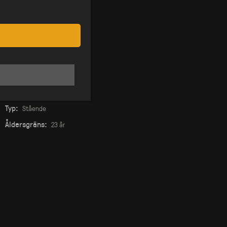
Datum:
13 jan
Pris:
Från 100 kr
Insläpp:
23:00
På Scen:
23:00
Stänger:
-
Typ:
Stående
Åldersgräns:
23 år