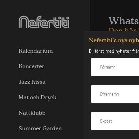
Skip
to
content
Whats
Den här 
Nefertiti’s nya ny
New year, same
Bli först med nyheter frå
Kalendarium
Resident Night
At What’s Good 
Konserter
our Djs take y
baile, amapian
Jazz Kissa
Doors open at 
step in, so tell
Mat och Dryck
ENTRANCE BEFO
Please note
Nattklubb
more informati
Summer Garden
Likna