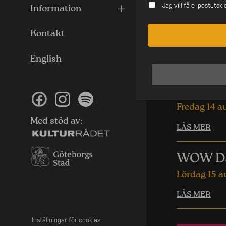
Jag vill få e-postutsk
Information
Sesh x N
Kontakt
Lördag 15 a
English
LÄS MER
WOW Da
Fredag 14 a
Med stöd av:
LÄS MER
WOW Da
Lördag 15 a
LÄS MER
Inställningar för cookies