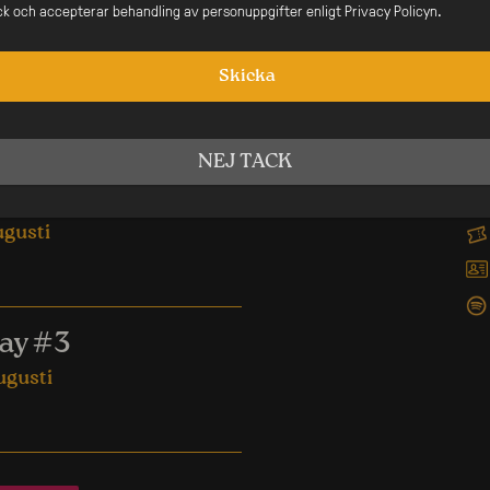
ick och accepterar behandling av personuppgifter enligt Privacy Policyn.
efertiti – Dagsfest
Skicka
ugusti
NEJ TACK
y #2
ugusti
y #3
ugusti