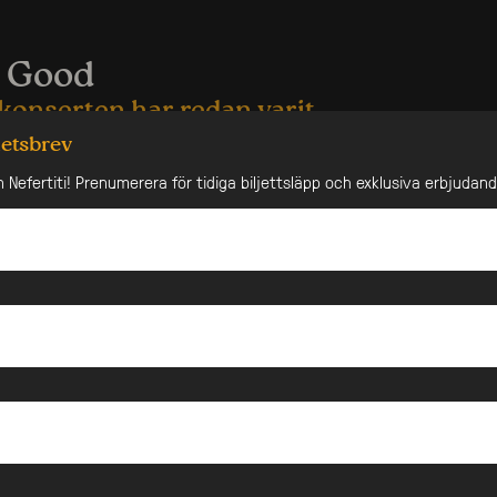
 Good
konserten har redan varit
hetsbrev
 wicked vibe!
n Nefertiti! Prenumerera för tidiga biljettsläpp och exklusiva erbjudan
 with
Lowkey C
and
Dj Br3w.
you’ll always get the hottest tunes and the best vibe as
ou on a musical journey through afrobeta, dancehall, soca,
o and club bangers.
23:00, and the party is set to ignite from the moment you
 a friend to tell a friend we getting turnt on Saturday!
FREE
RE MIDNIGHT!
This event is exclusively for Nefertitis members. For
on, contact @nefertiti.se on instagram
nde Evenemang