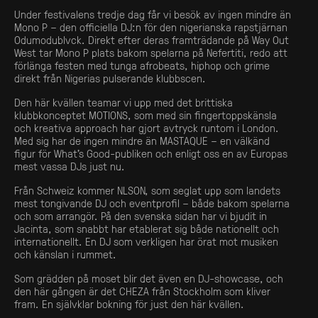
Under festivalens tredje dag får vi besök av ingen mindre än
Mono P – den officiella DJ:n för den nigerianska rapstjärnan
Odumodublvck. Direkt efter deras framträdande på Way Out
West tar Mono P plats bakom spelarna på Nefertiti, redo att
förlänga festen med tunga afrobeats, hiphop och grime
direkt från Nigerias pulserande klubbscen.
Den här kvällen teamar vi upp med det brittiska
klubbkonceptet MOTIONS, som med sin fingertoppskänsla
och kreativa approach har gjort avtryck runtom i London.
Med sig har de ingen mindre än MASTAQUE – en välkänd
figur för What’s Good-publiken och enligt oss en av Europas
mest vassa DJs just nu.
Från Schweiz kommer NLSON, som seglat upp som landets
mest tongivande DJ och eventprofil – både bakom spelarna
och som arrangör. På den svenska sidan har vi bjudit in
Jacinta, som snabbt har etablerat sig både nationellt och
internationellt. En DJ som verkligen har örat mot musiken
och känslan i rummet.
Som grädden på moset blir det även en DJ-showcase, och
den här gången är det CHEZA från Stockholm som kliver
fram. En självklar bokning för just den här kvällen.