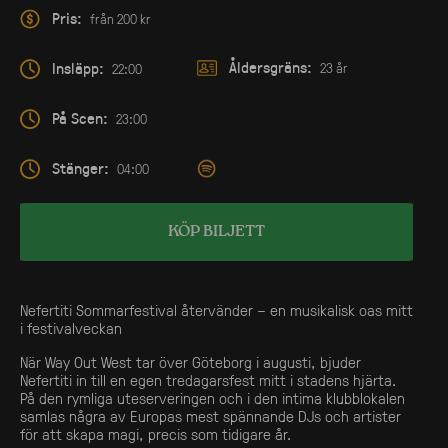
Pris:
från 200 kr
Åldersgräns:
Insläpp:
23 år
22:00
På Scen:
23:00
Stänger:
04:00
KÖP BILJETT
Nefertiti Sommarfestival återvänder – en musikalisk oas mitt
i festivalveckan
När Way Out West tar över Göteborg i augusti, bjuder
Nefertiti in till en egen tredagarsfest mitt i stadens hjärta.
På den rymliga uteserveringen och i den intima klubblokalen
samlas några av Europas mest spännande DJs och artister
för att skapa magi, precis som tidigare år.