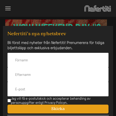
Skip
to
content
Nefertiti’s nya nyhetsbrev
Bli först med nyheter från Nefertiti! Prenumerera för tidiga
biljettsläpp och exklusiva erbjudanden.
Jag vill få e-postutskick och accepterar behandling av
personuppgifter enligt Privacy Policyn.
Skicka